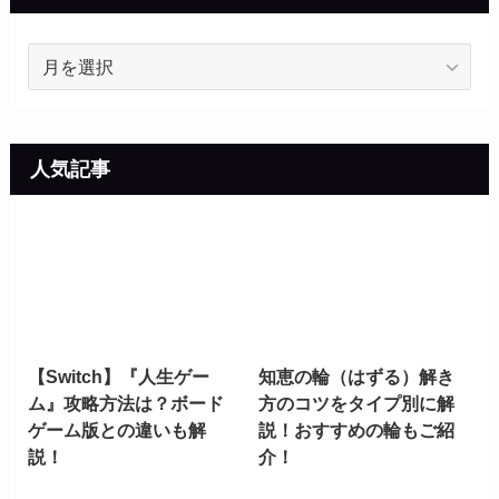
ア
ー
カ
イ
ブ
人気記事
【Switch】『人生ゲー
知恵の輪（はずる）解き
ム』攻略方法は？ボード
方のコツをタイプ別に解
ゲーム版との違いも解
説！おすすめの輪もご紹
説！
介！