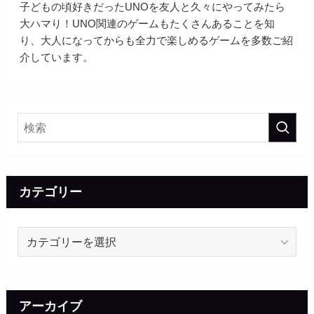
子どもの頃好きだったUNOを友人と久々にやってみたら
大ハマり！UNO関連のゲームもたくさんあることを知
り、大人になってからも全力で楽しめるゲームを多数ご紹
介しています。
カテゴリー
カ
テ
ゴ
リ
ー
アーカイブ