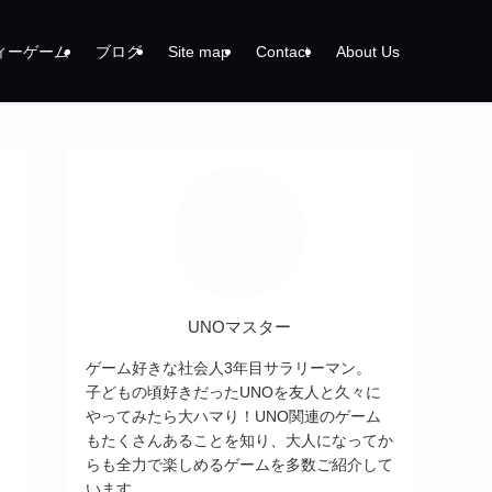
ィーゲーム
ブログ
Site map
Contact
About Us
UNOマスター
ゲーム好きな社会人3年目サラリーマン。
子どもの頃好きだったUNOを友人と久々に
やってみたら大ハマり！UNO関連のゲーム
もたくさんあることを知り、大人になってか
らも全力で楽しめるゲームを多数ご紹介して
います。