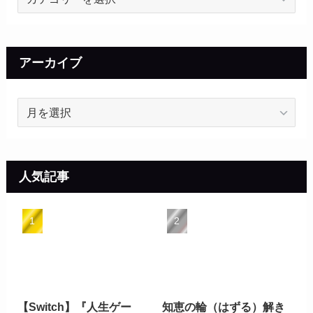
テ
ゴ
リ
ー
アーカイブ
ア
ー
カ
イ
ブ
人気記事
【Switch】『人生ゲー
知恵の輪（はずる）解き