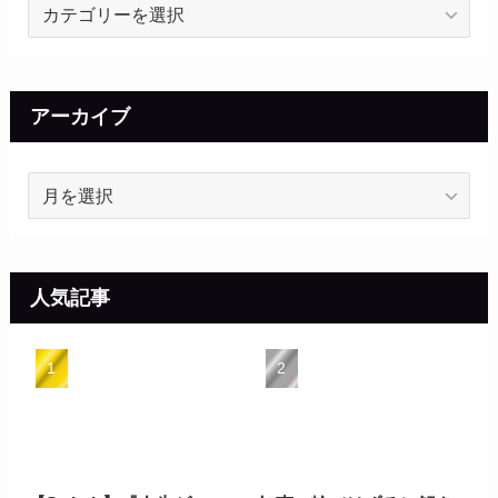
カ
テ
ゴ
リ
ー
アーカイブ
ア
ー
カ
イ
ブ
人気記事