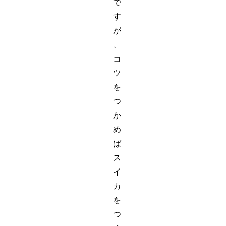
で
す
が
、
コ
ツ
を
つ
か
め
ば
ス
イ
カ
を
つ