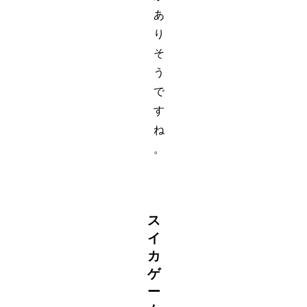
あ
り
そ
う
で
す
ね
。
ス
イ
カ
ゲ
ー