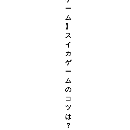
ー
ム
】
ス
イ
カ
ゲ
ー
ム
の
コ
ツ
は
？