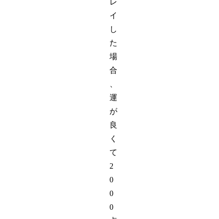
レ
イ
し
た
場
合
、
運
が
良
く
て
2
0
0
0