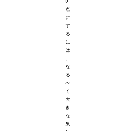
0
点
に
す
る
に
は
、
な
る
べ
く
大
き
な
果