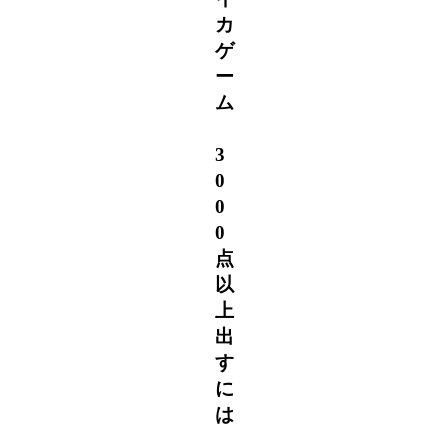
カ
ゲ
ー
ム
3
0
0
0
点
以
上
出
す
に
は