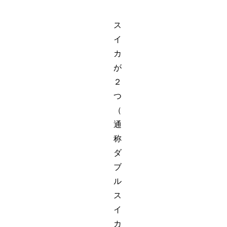
ス
イ
カ
が
２
つ
（
通
称
ダ
ブ
ル
ス
イ
カ