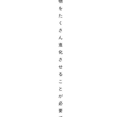
物
を
た
く
さ
ん
進
化
さ
せ
る
こ
と
が
必
要