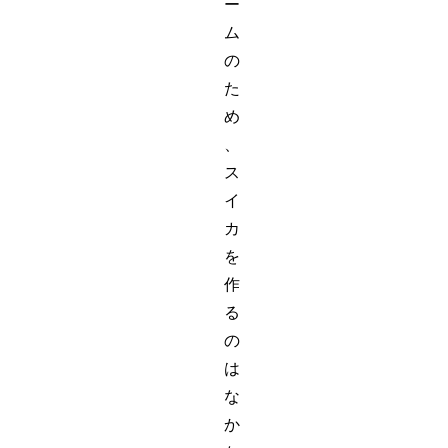
ー
ム
の
た
め
、
ス
イ
カ
を
作
る
の
は
な
か