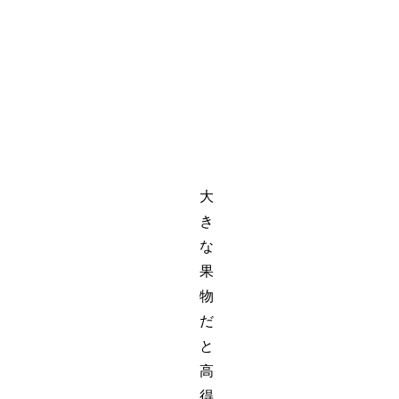
コ
点
ポ
ン
か
1
き
0
点
大
き
な
果
物
だ
と
高
得