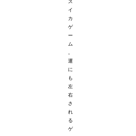
ス
イ
カ
ゲ
ー
ム
。
運
に
も
左
右
さ
れ
る
ゲ