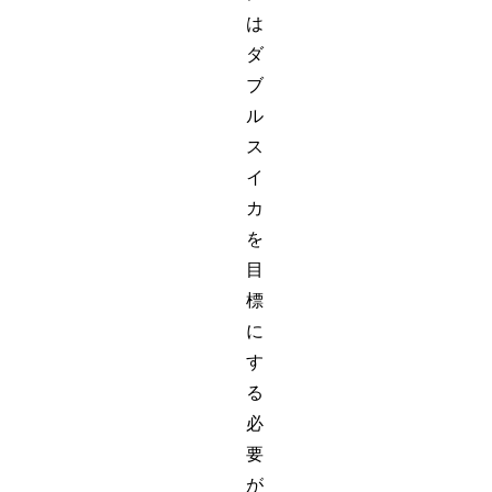
は
ダ
ブ
ル
ス
イ
カ
を
目
標
に
す
る
必
要
が