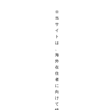
※
当
サ
イ
ト
は
、
海
外
在
住
者
に
向
け
て