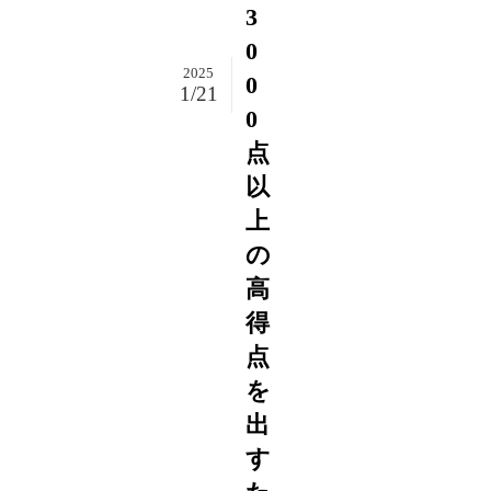
3
0
2025
0
1/21
0
点
以
上
の
高
得
点
を
出
す