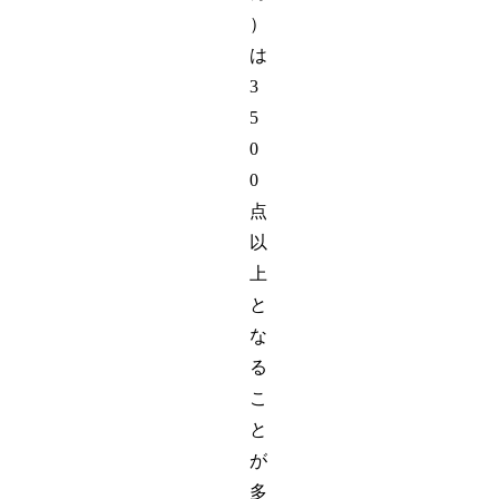
）
は
3
5
0
0
点
以
上
と
な
る
こ
と
が
多