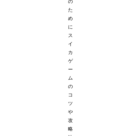
の
た
め
に
ス
イ
カ
ゲ
ー
ム
の
コ
ツ
や
攻
略