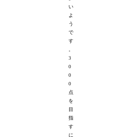
い
よ
う
で
す
。
3
0
0
0
点
を
目
指
す
に