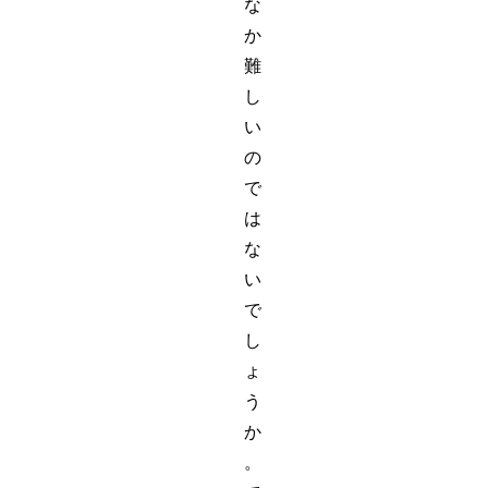
な
か
難
し
い
の
で
は
な
い
で
し
ょ
う
か
。