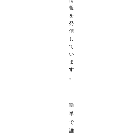
情
報
を
発
信
し
て
い
ま
す
。
簡
単
で
誰