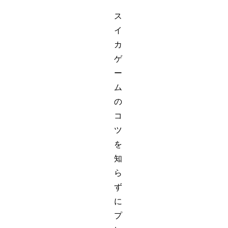
ス
イ
カ
ゲ
ー
ム
の
コ
ツ
を
知
ら
ず
に
プ