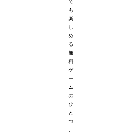
で
も
楽
し
め
る
無
料
ゲ
ー
ム
の
ひ
と
つ
、