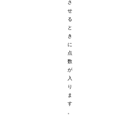
さ
せ
る
と
き
に
点
数
が
入
り
ま
す
。
フ
点