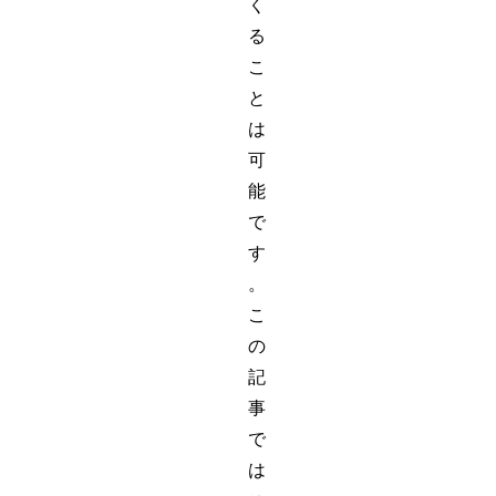
く
る
こ
と
は
可
能
で
す
。
こ
の
記
事
で
は