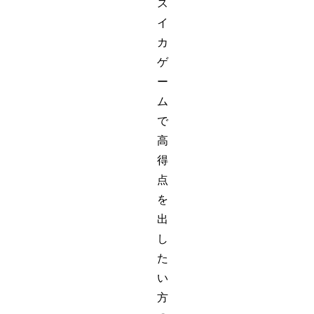
ス
イ
カ
ゲ
ー
ム
で
高
得
点
を
出
し
た
い
方