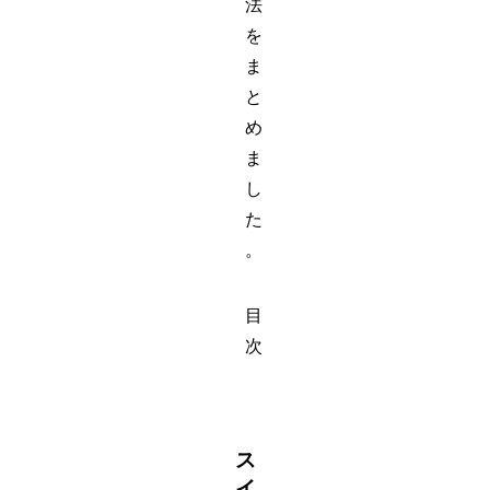
法
を
ま
と
め
ま
し
た
。
目
次
ス
イ