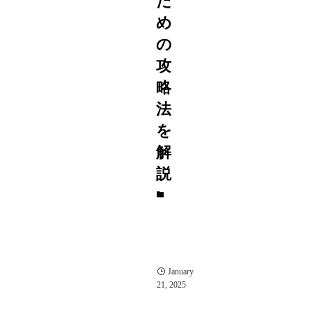
た
め
の
攻
略
法
を
解
説
パ
ー
テ
ィ
ー
ゲ
ー
ム
January
21, 2025