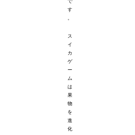
で
す
。
ス
イ
カ
ゲ
ー
ム
は
果
物
を
進
化