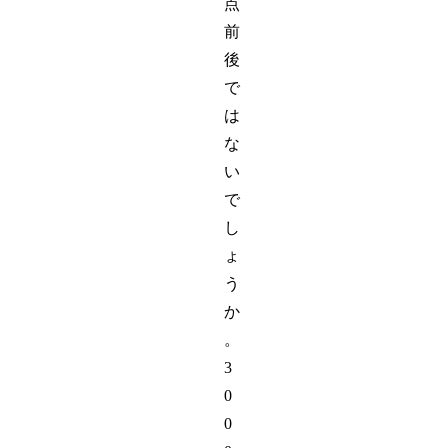
点
前
後
で
は
な
い
で
し
ょ
う
か
。
3
0
0