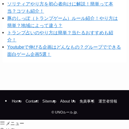
ソリティアやり方を初心者向けに解説！簡単って本
当？コツも紹介！
豚のしっぽ（トランプゲーム）ルール紹介！やり方は
簡単？地域によって違う？
トランプ占いのやり方は簡単？当たるおすすめも紹
介！
Youtubeで伸びる企画はどんなもの？グループでできる
面白ゲーム企画5選！
Home
Contact
Sitemap
About Us
免責事項
運営者情報
©
UNOルール.jp.
メニュー