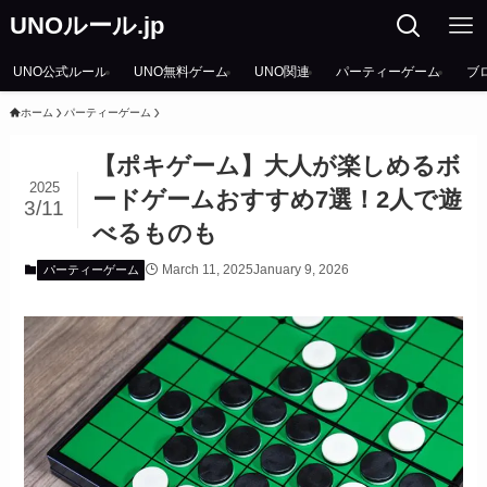
UNOルール.jp
UNO公式ルール
UNO無料ゲーム
UNO関連
パーティーゲーム
ブ
ホーム
パーティーゲーム
【ポキゲーム】大人が楽しめるボ
2025
ードゲームおすすめ7選！2人で遊
3/11
べるものも
March 11, 2025
January 9, 2026
パーティーゲーム