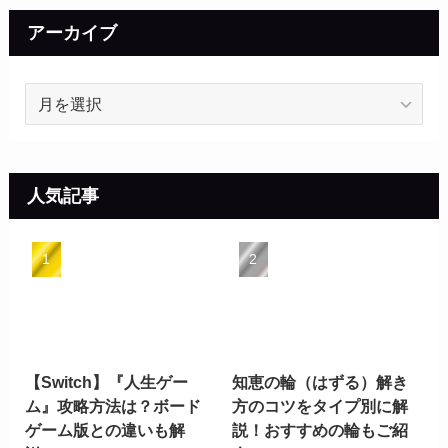
リ
ー
アーカイブ
ア
ー
カ
イ
ブ
人気記事
【Switch】『人生ゲー
知恵の輪（はずる）解き
ム』攻略方法は？ボード
方のコツをタイプ別に解
ゲーム版との違いも解
説！おすすめの輪もご紹