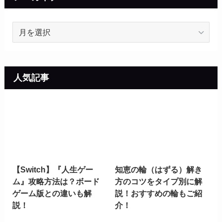
ア
ー
カ
イ
ブ
人気記事
【Switch】『人生ゲー
知恵の輪（はずる）解き
ム』攻略方法は？ボード
方のコツをタイプ別に解
ゲーム版との違いも解
説！おすすめの輪もご紹
説！
介！