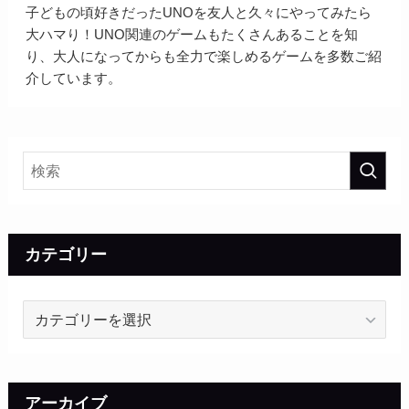
子どもの頃好きだったUNOを友人と久々にやってみたら
大ハマり！UNO関連のゲームもたくさんあることを知
り、大人になってからも全力で楽しめるゲームを多数ご紹
介しています。
カテゴリー
カ
テ
ゴ
リ
ー
アーカイブ