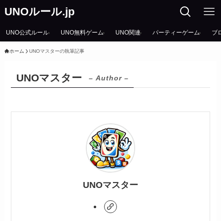
UNOルール.jp
UNO公式ルール
UNO無料ゲーム
UNO関連
パーティーゲーム
ブ
ホーム
UNOマスターの執筆記事
UNOマスター
– Author –
UNOマスター