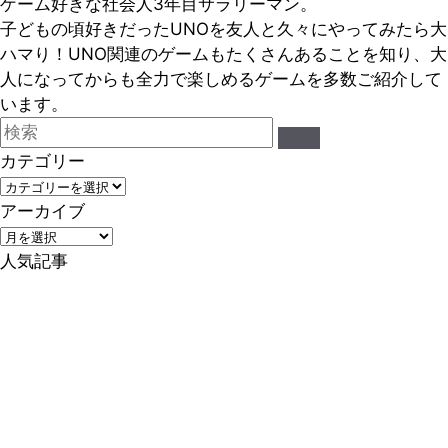
ゲーム好きな社会人3年目サラリーマン。
子どもの頃好きだったUNOを友人と久々にやってみたら大
ハマり！UNO関連のゲームもたくさんあることを知り、大
人になってからも全力で楽しめるゲームを多数ご紹介して
います。
カテゴリー
カ
テ
アーカイブ
ゴ
ア
リ
ー
人気記事
ー
カ
イ
ブ