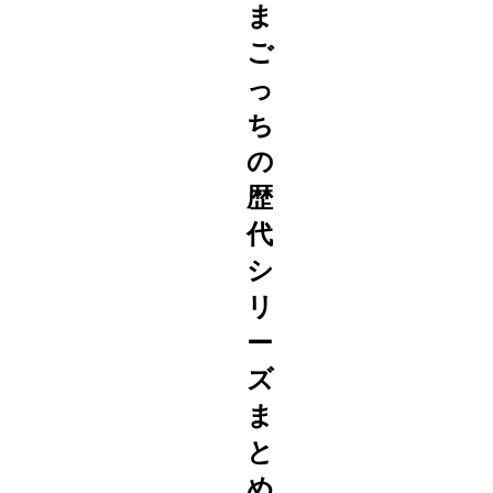
ま
ご
っ
ち
の
歴
代
シ
リ
ー
ズ
ま
と
め