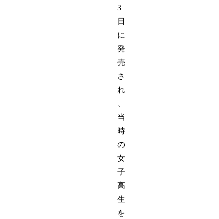
3
日
に
発
売
さ
れ
、
当
時
の
女
子
高
生
を