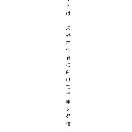
ト
は
、
海
外
在
住
者
に
向
け
て
情
報
を
発
信
し