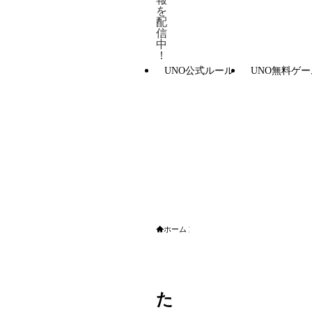
を
配
信
中
！
UNO公式ルール
UNO無料ゲー
ホーム
ブログ
た