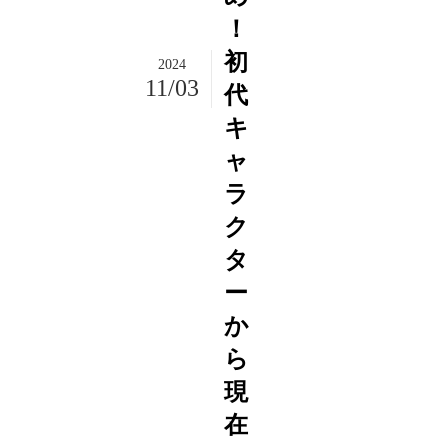
！
初
2024
11/03
代
キ
ャ
ラ
ク
タ
ー
か
ら
現
在