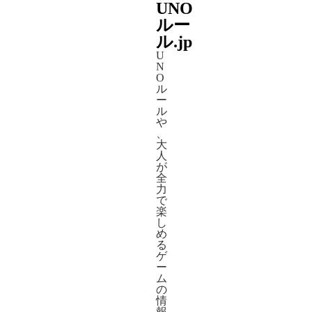
UNO
ルー
ル.jp
U
N
O
ル
ー
ル
や
、
大
人
が
全
力
で
楽
し
め
る
ゲ
ー
ム
の
情
報