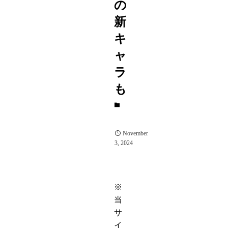
の
新
キ
ャ
ラ
も
ブ
ロ
グ
November
3, 2024
※
当
サ
イ