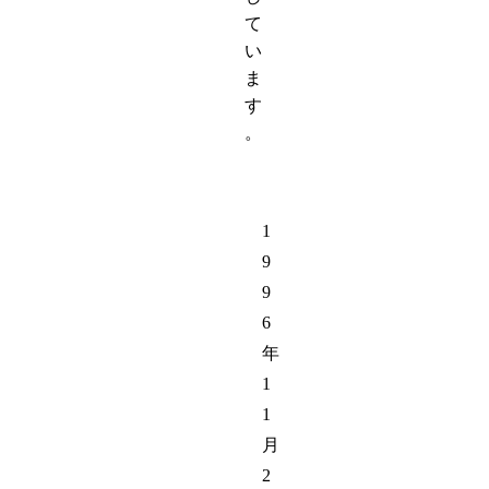
て
い
ま
す
。
1
9
9
6
年
1
1
月
2