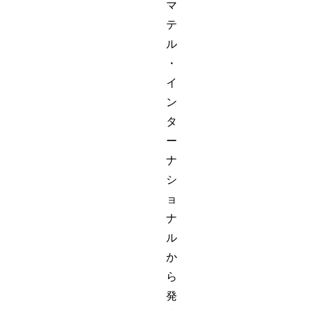
マ
テ
ル
・
イ
ン
タ
ー
ナ
シ
ョ
ナ
ル
か
ら
発