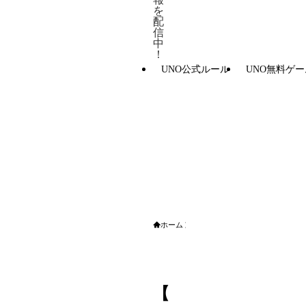
を
配
信
中
！
UNO公式ルール
UNO無料ゲー
ホーム
パーティーゲーム
【