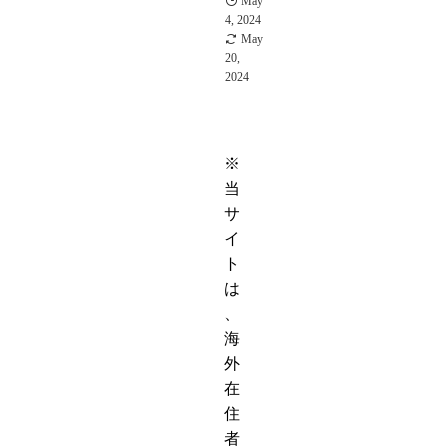
May
4, 2024
May
20,
2024
※
当
サ
イ
ト
は
、
海
外
在
住
者