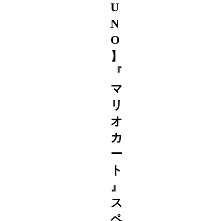
U
N
O
】
『
マ
リ
オ
カ
ー
ト
』
ス
ペ