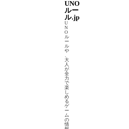
UNO
ルー
ル.jp
U
N
O
ル
ー
ル
や
、
大
人
が
全
力
で
楽
し
め
る
ゲ
ー
ム
の
情
報