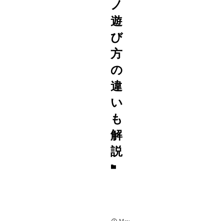
ノ
遊
び
方
の
違
い
も
解
説
パ
ー
テ
ィ
ー
ゲ
ー
ム