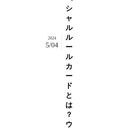
シ
ャ
ル
ル
2024
5/04
ー
ル
カ
ー
ド
と
は
？
ウ