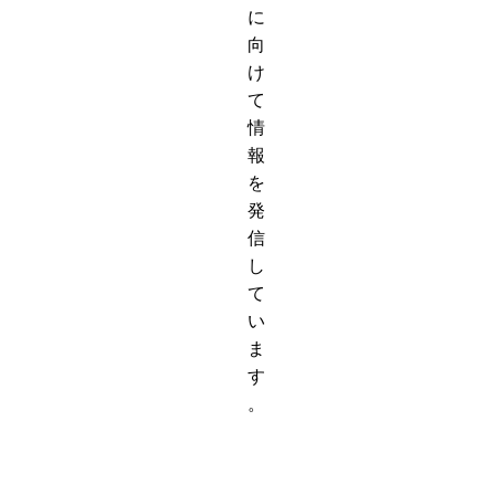
に
向
け
て
情
報
を
発
信
し
て
い
ま
す
。